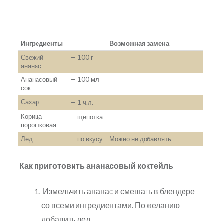
Ингредиенты
Возможная замена
Свежий
— 100 г
ананас
Ананасовый
— 100 мл
сок
Сахар
— 1 ч.л.
Корица
— щепотка
порошковая
Лед
— по вкусу
Можно не добавлять
Как приготовить ананасовый коктейль
Измельчить ананас и смешать в блендере
со всеми ингредиентами. По желанию
добавить лед.