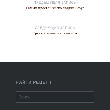
по
ПРЕДЫДУЩАЯ ЗАПИСЬ
записям
Самый простой кисло-сладкий соус
СЛЕДУЮЩАЯ ЗАПИСЬ
Пряный апельсиновый соус
НАЙТИ РЕЦЕПТ
Найти: