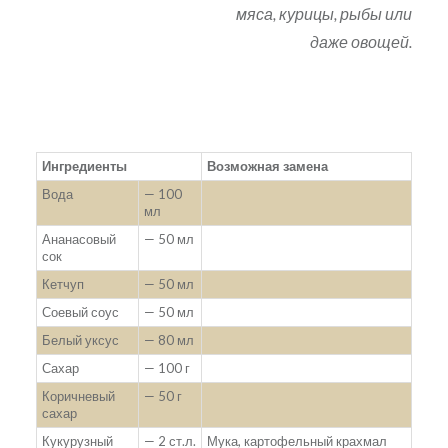
мяса, курицы, рыбы или
даже овощей.
Ингредиенты
Возможная замена
Вода
— 100
мл
Ананасовый
— 50 мл
сок
Кетчуп
— 50 мл
Соевый соус
— 50 мл
Белый уксус
— 80 мл
Сахар
— 100 г
Коричневый
— 50 г
сахар
Кукурузный
— 2 ст.л.
Мука, картофельный крахмал