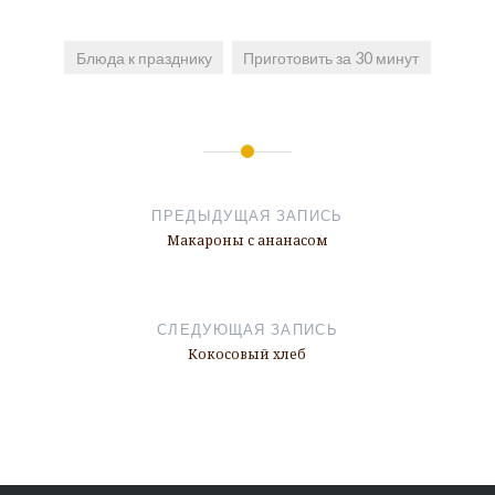
Блюда к празднику
Приготовить за 30 минут
Навигация
по
ПРЕДЫДУЩАЯ ЗАПИСЬ
записям
Макароны с ананасом
СЛЕДУЮЩАЯ ЗАПИСЬ
Кокосовый хлеб