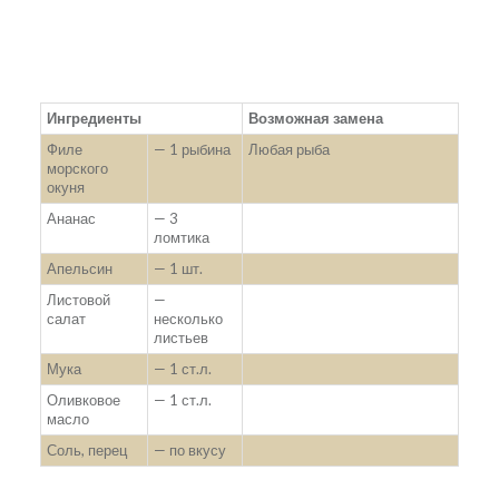
Ингредиенты
Возможная замена
Филе
— 1 рыбина
Любая рыба
морского
окуня
Ананас
— 3
ломтика
Апельсин
— 1 шт.
Листовой
—
салат
несколько
листьев
Мука
— 1 ст.л.
Оливковое
— 1 ст.л.
масло
Соль, перец
— по вкусу