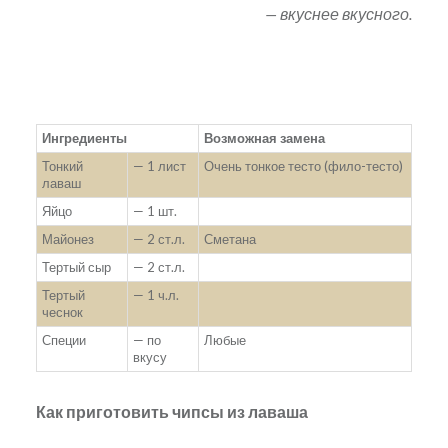
— вкуснее вкусного.
Ингредиенты
Возможная замена
Тонкий
— 1 лист
Очень тонкое тесто (фило-тесто)
лаваш
Яйцо
— 1 шт.
Майонез
— 2 ст.л.
Сметана
Тертый сыр
— 2 ст.л.
Тертый
— 1 ч.л.
чеснок
Специи
— по
Любые
вкусу
Как приготовить чипсы из лаваша