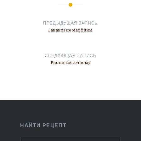
Навигация
по
ПРЕДЫДУЩАЯ ЗАПИСЬ
записям
Банановые маффины
СЛЕДУЮЩАЯ ЗАПИСЬ
Рис по-восточному
НАЙТИ РЕЦЕПТ
Найти: