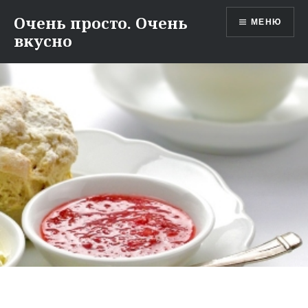
Перейти
Очень просто. Очень
МЕНЮ
к
вкусно
содержимому