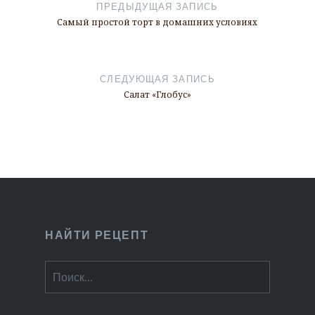
по
ПРЕДЫДУЩАЯ ЗАПИСЬ
записям
Самый простой торт в домашних условиях
СЛЕДУЮЩАЯ ЗАПИСЬ
Салат «Глобус»
НАЙТИ РЕЦЕПТ
Найти: