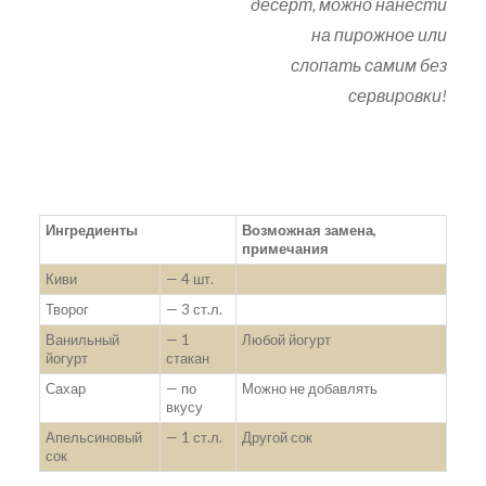
десерт, можно нанести
на пирожное или
слопать самим без
сервировки!
Ингредиенты
Возможная замена,
примечания
Киви
— 4 шт.
Творог
— 3 ст.л.
Ванильный
— 1
Любой йогурт
йогурт
стакан
Сахар
— по
Можно не добавлять
вкусу
Апельсиновый
— 1 ст.л.
Другой сок
сок