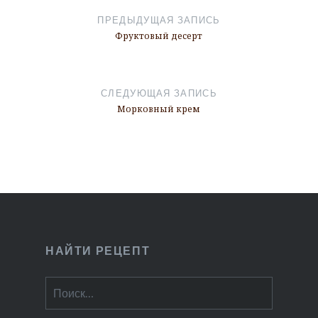
по
ПРЕДЫДУЩАЯ ЗАПИСЬ
записям
Фруктовый десерт
СЛЕДУЮЩАЯ ЗАПИСЬ
Морковный крем
НАЙТИ РЕЦЕПТ
Найти: