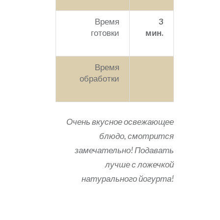
Время
3
готовки
мин.
Время
обработки
Очень вкусное освежающее
блюдо, смотрится
замечательно! Подавать
лучше с ложечкой
натурального йогурта!