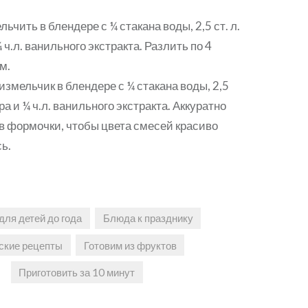
ьчить в блендере с ¼ стакана воды, 2,5 ст. л.
 ч.л. ванильного экстракта. Разлить по 4
м.
измельчик в блендере с ¼ стакана воды, 2,5
ара и ¼ ч.л. ванильного экстракта. Аккуратно
в формочки, чтобы цвета смесей красиво
ь.
для детей до года
Блюда к празднику
ские рецепты
Готовим из фруктов
Приготовить за 10 минут