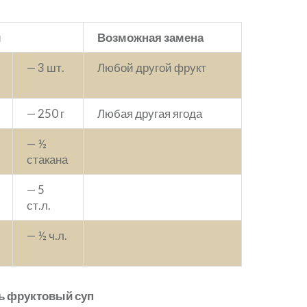
ы
Возможная замена
— 3 шт.
Любой другой фрукт
— 250 г
Любая другая ягода
— ½
стакана
— 5
ст.л.
— ½ ч.л.
ь фруктовый суп