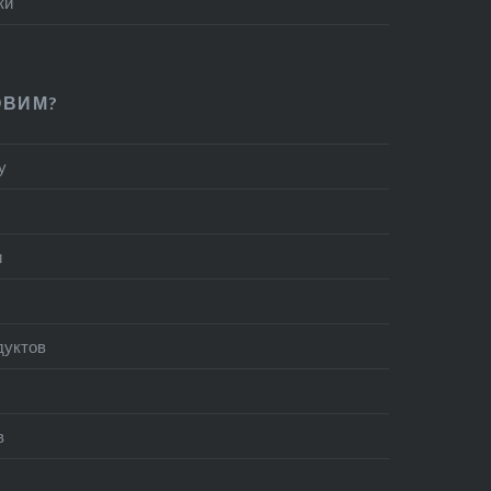
ки
ОВИМ?
у
и
дуктов
в