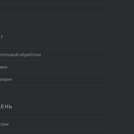
?
 тепловой обработки
овке
оварке
ДЕНЬ
втрак