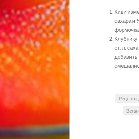
Киви измел
сахара и ¼
формочка
Клубнику 
ст. л. сах
добавить 
смешалис
Рецепты 
Веган