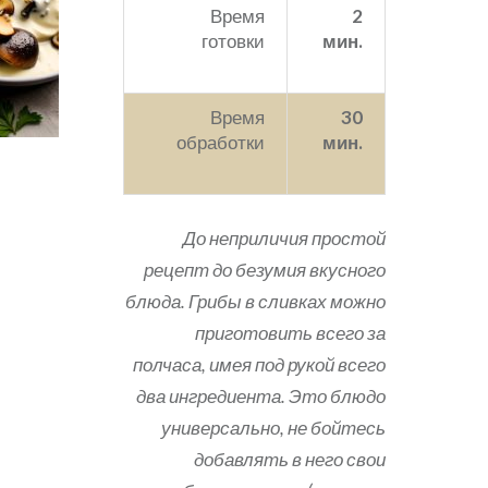
Время
2
готовки
мин.
Время
30
обработки
мин.
До неприличия простой
рецепт до безумия вкусного
блюда. Грибы в сливках можно
приготовить всего за
полчаса, имея под рукой всего
два ингредиента. Это блюдо
универсально, не бойтесь
добавлять в него свои