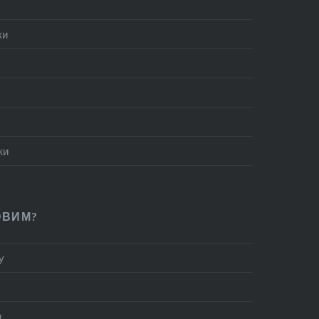
ки
ки
ОВИМ?
у
и