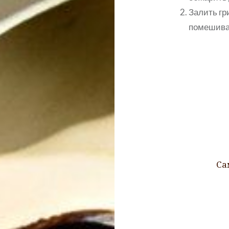
Залить гр
помешивая
Навигация
по
записям
Са