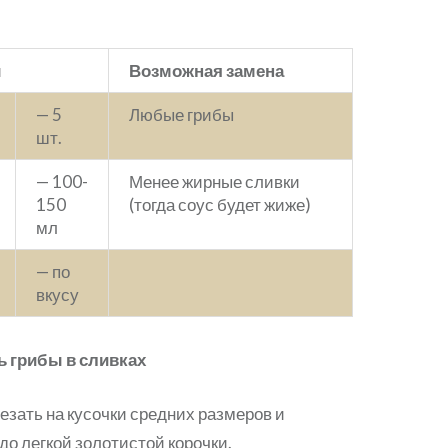
ы
Возможная замена
— 5
Любые грибы
шт.
— 100-
Менее жирные сливки
150
(тогда соус будет жиже)
мл
— по
вкусу
ь грибы в сливках
езать на кусочки средних размеров и
до легкой золотистой корочки.