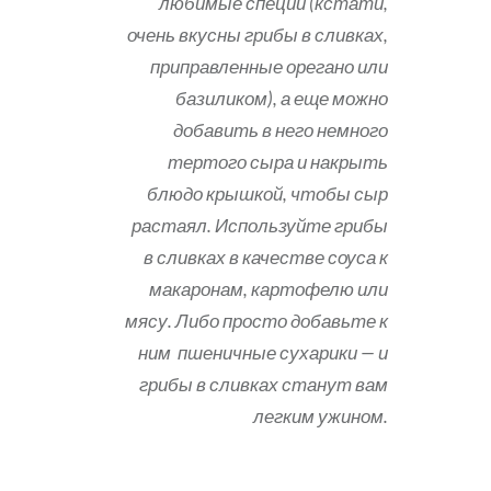
любимые специи (кстати,
очень вкусны грибы в сливках,
приправленные орегано или
базиликом), а еще можно
добавить в него немного
тертого сыра и накрыть
блюдо крышкой, чтобы сыр
растаял. Используйте грибы
в сливках в качестве соуса к
макаронам, картофелю или
мясу. Либо просто добавьте к
ним пшеничные сухарики — и
грибы в сливках станут вам
легким ужином.