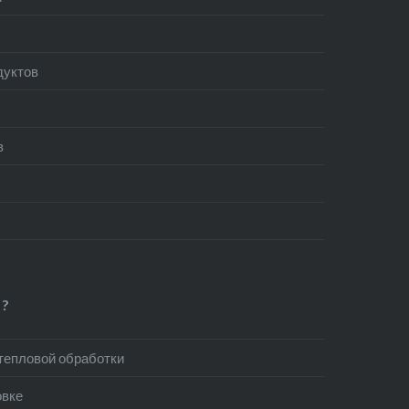
дуктов
в
?
 тепловой обработки
овке