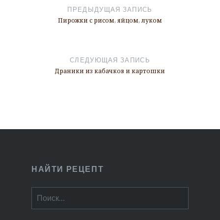
по
ПРЕДЫДУЩАЯ ЗАПИСЬ
записям
Пирожки с рисом, яйцом, луком
СЛЕДУЮЩАЯ ЗАПИСЬ
Драники из кабачков и картошки
НАЙТИ РЕЦЕПТ
Найти: