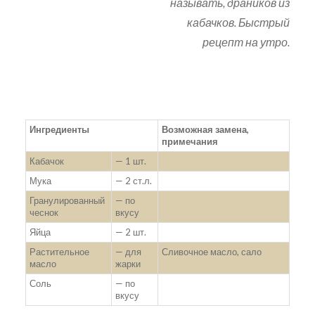
называть, драников из
кабачков. Быстрый
рецепт на утро.
Ингредиенты
Возможная замена,
примечания
Кабачок
— 1 шт.
Мука
— 2 ст.л.
Гранулированный
— по
чеснок
вкусу
Яйца
— 2 шт.
Растительное
— для
Сливочное масло, сало
масло
жарки
Соль
— по
вкусу