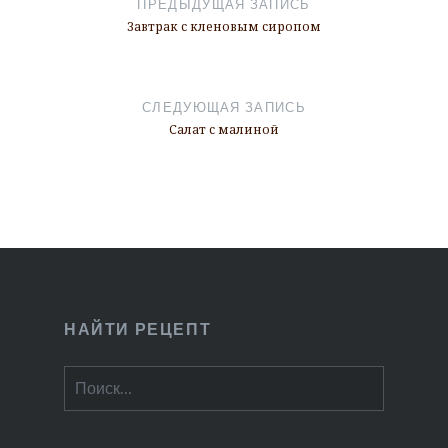
ПРЕДЫДУЩАЯ ЗАПИСЬ
записям
Завтрак с кленовым сиропом
СЛЕДУЮЩАЯ ЗАПИСЬ
Салат с малиной
НАЙТИ РЕЦЕПТ
Найти: