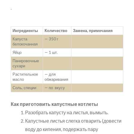
.
Ингредиенты
Количество
Замена, примечания
Капуста
— 350 г
белокочанная
Яйцо
— 1 шт.
Панировочные
сухари
Растительное
— для
масло
обжаривания
Соль, специи
— по вкусу
Как приготовить капустные котлеты
Разобрать капусту на листья, вымыть.
Капустные листья слегка отварить (довести
воду до кипения, подержать пару