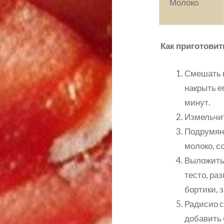
Молоко
Как приготовит
Смешать в
накрыть е
минут.
Измельчит
Подрумяни
молоко, с
Выложить
тесто, ра
бортики, 
Радисио с
добавить 