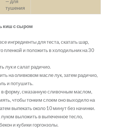
— для
тушения
ь киш с сыром
се ингредиенты для теста, скатать шар,
го пленкой и положить в холодильник на 30
ь лук и салат радичио.
ть на оливковом масле лук, затем радичио,
оль и потушить.
 в форму, смазанную сливочным маслом,
змять, чтобы тонким слоем оно выходило на
затем выпекать около 10 минут без начинки.
 луком выложить в выпеченное тесло,
бекон и кубики горгонзолы.