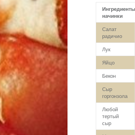
Ингредиенты
начинки
Салат
радичио
Лук
Яйцо
Бекон
Сыр
горгонзола
Любой
тертый
сыр