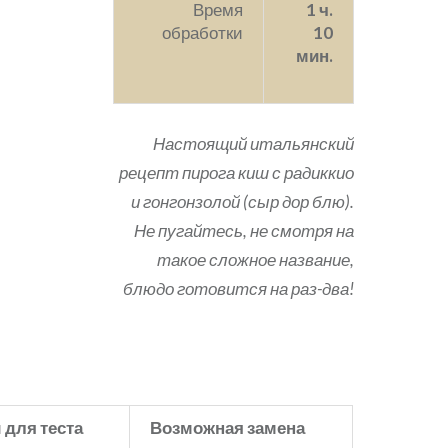
Время
1 ч.
обработки
10
мин.
Настоящий итальянский
рецепт пирога киш с радиккио
и гонгонзолой (сыр дор блю).
Не пугайтесь, не смотря на
такое сложное название,
блюдо готовится на раз-два!
 для теста
Возможная замена