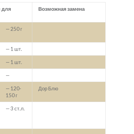
 для
Возможная замена
— 250 г
— 1 шт.
— 1 шт.
—
— 120-
Дор Блю
150 г
— 3 ст.л.