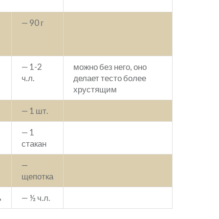
е
— 90 г
— 1-2
можно без него, оно
ч.л.
делает тесто более
хрустящим
— 1 шт.
— 1
стакан
—
щепотка
ь
— ½ ч.л.