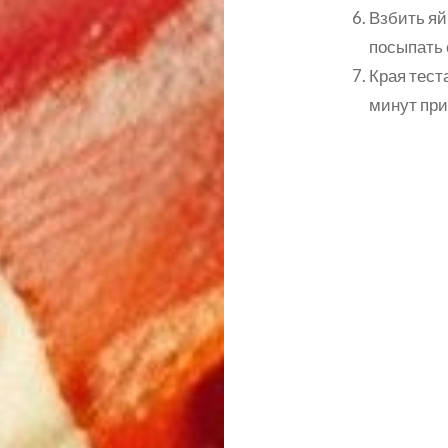
Взбить яй
посыпать
Края тест
минут при
Навигация
по
записям