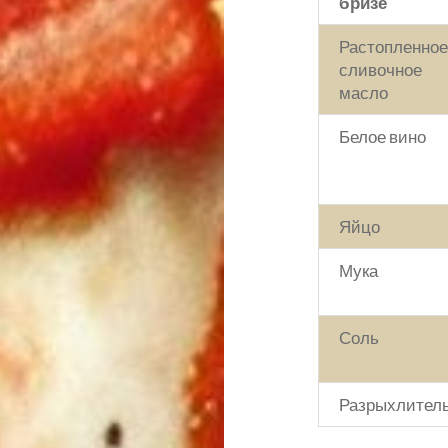
бризе
Растопленно
сливочное
масло
Белое вино
Яйцо
Мука
Соль
Разрыхлител