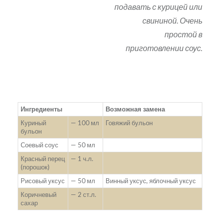
подавать с курицей или
свининой. Очень
простой в
приготовлении соус.
Ингредиенты
Возможная замена
Куриный
— 100 мл
Говяжий бульон
бульон
Соевый соус
— 50 мл
Красный перец
— 1 ч.л.
(порошок)
Рисовый уксус
— 50 мл
Винный уксус, яблочный уксус
Коричневый
— 2 ст.л.
сахар