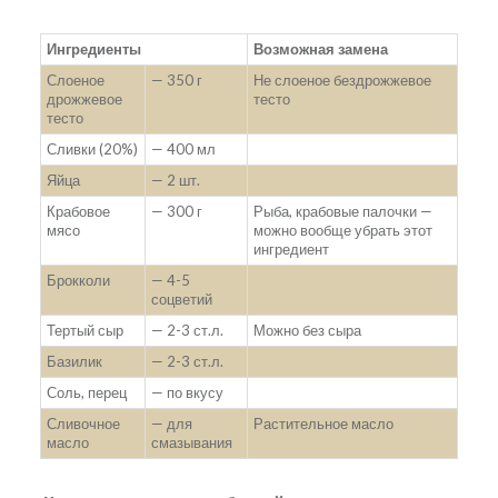
Ингредиенты
Возможная замена
Слоеное
— 350 г
Не слоеное бездрожжевое
дрожжевое
тесто
тесто
Сливки (20%)
— 400 мл
Яйца
— 2 шт.
Крабовое
— 300 г
Рыба, крабовые палочки —
мясо
можно вообще убрать этот
ингредиент
Брокколи
— 4-5
соцветий
Тертый сыр
— 2-3 ст.л.
Можно без сыра
Базилик
— 2-3 ст.л.
Соль, перец
— по вкусу
Сливочное
— для
Растительное масло
масло
смазывания