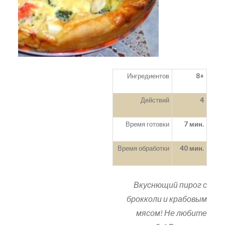
Ингредиентов
8+
Действий
4
Время готовки
7 мин.
Время обработки
40 мин.
Вкуснющий пирог с
брокколи и крабовым
мясом! Не любите