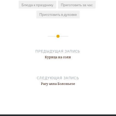
Блюда к празднику
Приготовить за час
Приготовить в духовке
Навигация
по
ПРЕДЫДУЩАЯ ЗАПИСЬ
записям
Курица на соли
СЛЕДУЮЩАЯ ЗАПИСЬ
Рагу алла Болоньезе