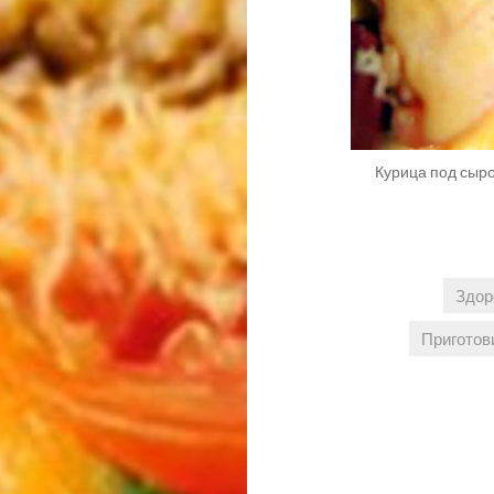
Курица под сыро
Здор
Приготов
Навигация
по