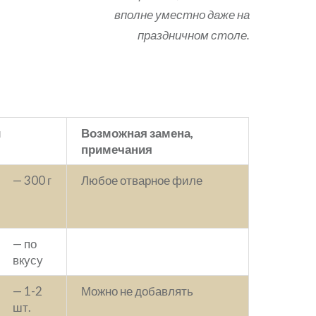
вполне уместно даже на
праздничном столе.
ы
Возможная замена,
примечания
— 300 г
Любое отварное филе
— по
вкусу
— 1-2
Можно не добавлять
шт.