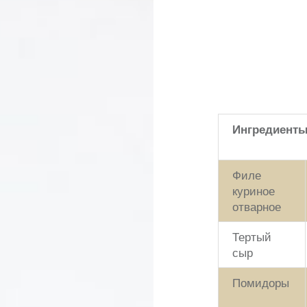
Ингредиент
Филе
куриное
отварное
Тертый
сыр
Помидоры