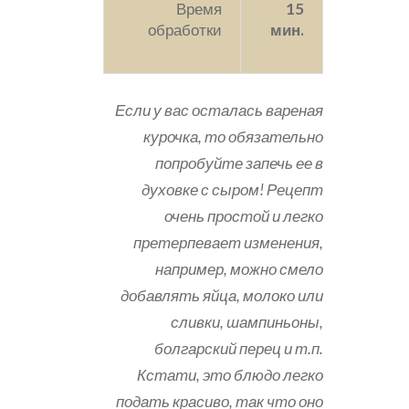
Время
15
обработки
мин.
Если у вас осталась вареная
курочка, то обязательно
попробуйте запечь ее в
духовке с сыром! Рецепт
очень простой и легко
претерпевает изменения,
например, можно смело
добавлять яйца, молоко или
сливки, шампиньоны,
болгарский перец и т.п.
Кстати, это блюдо легко
подать красиво, так что оно