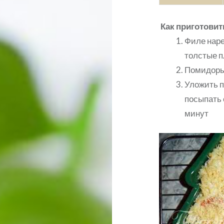
Как приготовит
Филе наре
толстые п
Помидоры 
Уложить п
посыпать 
минут