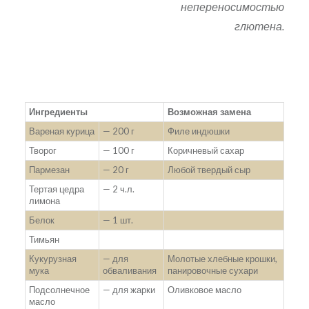
непереносимостью
глютена.
Ингредиенты
Возможная замена
Вареная курица
— 200 г
Филе индюшки
Творог
— 100 г
Коричневый сахар
Пармезан
— 20 г
Любой твердый сыр
Тертая цедра
— 2 ч.л.
лимона
Белок
— 1 шт.
Тимьян
Кукурузная
— для
Молотые хлебные крошки,
мука
обваливания
панировочные сухари
Подсолнечное
— для жарки
Оливковое масло
масло