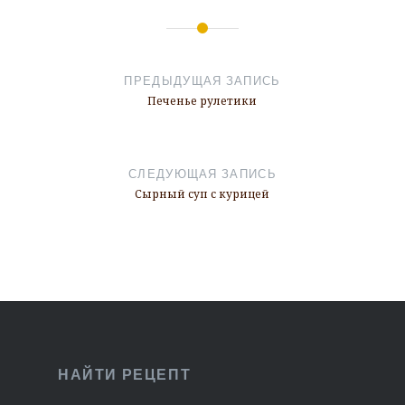
Навигация
по
ПРЕДЫДУЩАЯ ЗАПИСЬ
записям
Печенье рулетики
СЛЕДУЮЩАЯ ЗАПИСЬ
Сырный суп с курицей
НАЙТИ РЕЦЕПТ