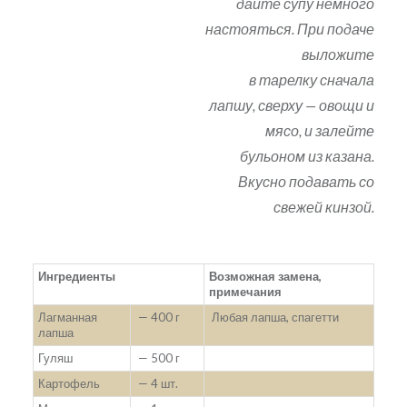
дайте супу немного
настояться. При подаче
выложите
в тарелку сначала
лапшу, сверху — овощи и
мясо, и залейте
бульоном из казана.
Вкусно подавать со
свежей кинзой.
Ингредиенты
Возможная замена,
примечания
Лагманная
— 400 г
Любая лапша, спагетти
лапша
Гуляш
— 500 г
Картофель
— 4 шт.