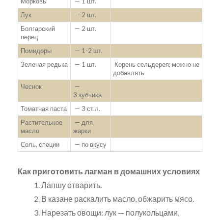
Морковь
— 1 шт.
Лук
— 2 шт.
Болгарский
— 2 шт.
перец
Помидоры
— 1-2 шт.
Зеленая редька
— 1 шт.
Корень сельдерея; можно не
добавлять
Чеснок
—
3 зубчика
Томатная паста
— 3 ст.л.
Растительное
— для
масло
жарки
Соль, специи
— по вкусу
Как приготовить лагман в домашних условиях
Лапшу отварить.
В казане раскалить масло, обжарить мясо.
Нарезать овощи: лук — полукольцами,