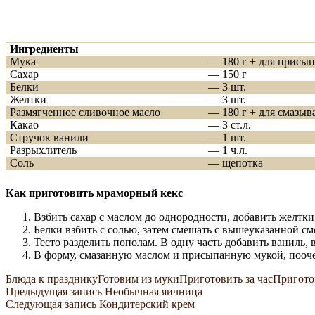
Ингредиенты
Мука
— 180 г + для присы
Сахар
— 150 г
Белки
— 3 шт.
Желтки
— 3 шт.
Размягченное сливочное масло
— 180 г + для смазыв
Какао
— 3 ст.л.
Стручок ванили
— 1 шт.
Разрыхлитель
— 1 ч.л.
Соль
— щепотка
Как приготовить мраморный кекс
Взбить сахар с маслом до однородности, добавить желтки
Белки взбить с солью, затем смешать с вышеуказанной см
Тесто разделить пополам. В одну часть добавить ваниль, 
В форму, смазанную маслом и присыпанную мукой, поочер
Блюда к празднику
Готовим из муки
Приготовить за час
Пригото
Навигация
Предыдущая запись
Необычная яичница
Следующая запись
Кондитерский крем
по