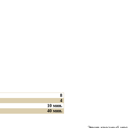
8
4
10 мин.
40 мин.
Этот красивый мрам