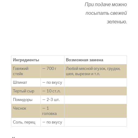
При подаче можно
посыпать свежей
зеленью.
Ингредиенты
Возможная замена
Говяжий
— 700 г
Любой мясной огузок, грудки,
стейк
шея, вырезки и т.п.
Шпинат
— по вкусу
Тертый сыр
— 10 ст.л.
Помидоры
— 2-3 шт.
Чеснок
— 1
головка
Соль, перец
— по вкусу