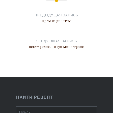
Навигация
по
ПРЕДЫДУЩАЯ ЗАПИСЬ
записям
Крем из рикотты
СЛЕДУЮЩАЯ ЗАПИСЬ
Вегетарианский суп Минестроне
НАЙТИ РЕЦЕПТ
Найти: