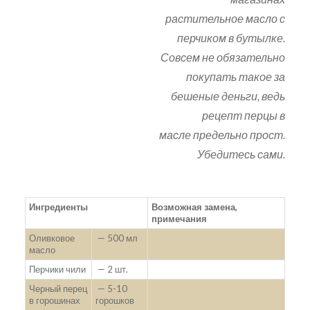
растительное масло с
перчиком в бутылке.
Совсем не обязательно
покупать такое за
бешеные деньги, ведь
рецепт перцы в
масле предельно прост.
Убедитесь сами.
Ингредиенты
Возможная замена,
примечания
Оливковое
— 500 мл
масло
Перчики чили
— 2 шт.
Черный перец
— 5-10
в горошинах
горошков