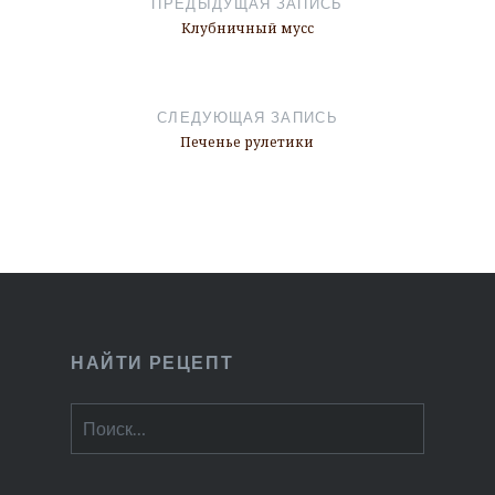
ПРЕДЫДУЩАЯ ЗАПИСЬ
записям
Клубничный мусс
СЛЕДУЮЩАЯ ЗАПИСЬ
Печенье рулетики
НАЙТИ РЕЦЕПТ
Найти: