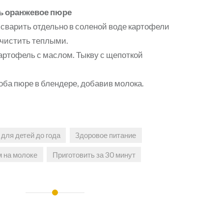
ь оранжевое пюре
сварить отдельно в соленой воде картофели
Очистить теплыми.
артофель с маслом. Тыкву с щепоткой
ба пюре в блендере, добавив молока.
для детей до года
Здоровое питание
м на молоке
Приготовить за 30 минут