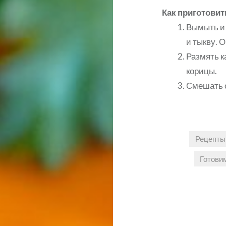
Как приготовит
Вымыть и 
и тыкву. 
Размять к
корицы.
Смешать о
Рецепты 
Готови
Навигация
по