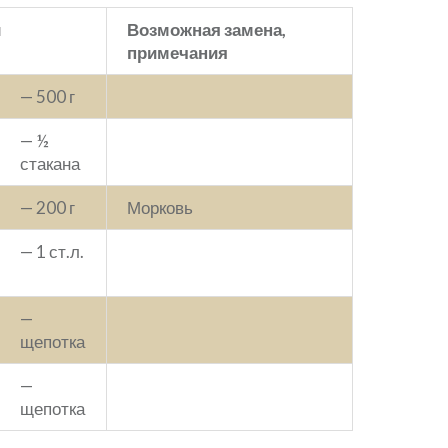
ы
Возможная замена,
примечания
— 500 г
— ½
стакана
— 200 г
Морковь
— 1 ст.л.
—
щепотка
—
щепотка