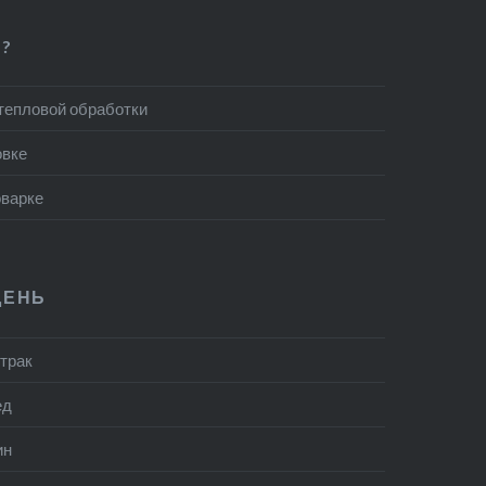
?
 тепловой обработки
овке
оварке
ДЕНЬ
втрак
ед
ин