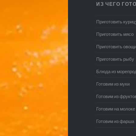
ИЗ ЧЕГО ГОТ
Приготовить куриц
Приготовить мясо
Приготовить овощ
Приготовить рыбу
Блюда из морепро
Готовим из муки
Готовим из фрукто
Готовим на молоке
Готовим из фарша