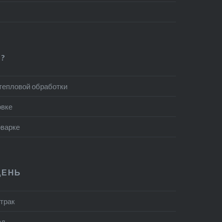
?
 тепловой обработки
овке
оварке
ДЕНЬ
втрак
ед