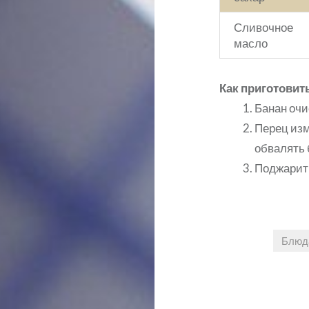
Сливочное
масло
Как приготовит
Банан очи
Перец изм
обвалять 
Поджарить
Блюда