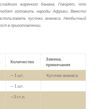
сладкого жареного банана. Говорят, что
любят готовить народы Африки. Вместо
использовать кусочки ананаса. Необычный
ост в приготовлении.
Замена,
ы
Количество
примечания
— 1 шт.
Кусочки ананаса
— 1 шт.
—3 ст.л.