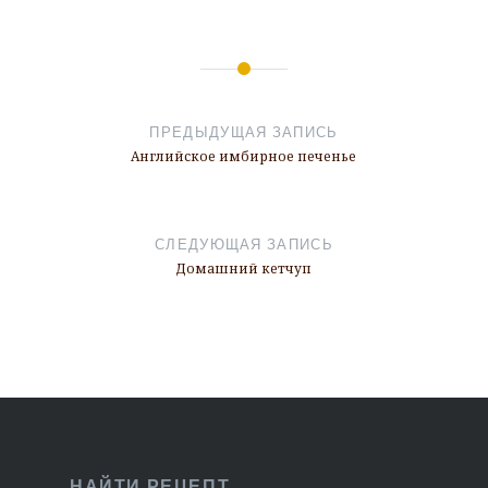
Навигация
по
ПРЕДЫДУЩАЯ ЗАПИСЬ
записям
Английское имбирное печенье
СЛЕДУЮЩАЯ ЗАПИСЬ
Домашний кетчуп
НАЙТИ РЕЦЕПТ