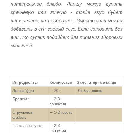
питательное блюдо. Лапшу можно купить
гречневую или яичную - тогда вкус будет
интереснее, разнообразнее. Вместо соли можно
добавить в суп соевый соус. Если готовить без
яиц , то супчик подойдет для питания здоровых
малышей.
Ингредиенты
Количество
Замена, примечания
Лапша Удон
— 70 г
Любая лапша
Брокколи
— 2-3
соцветия
Стручковая
— 1-2 горсть
фасоль
Цветная капуста
— 2-3
соцветия