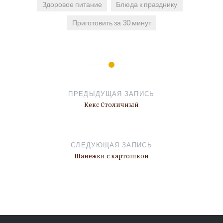
Здоровое питание
Блюда к празднику
Приготовить за 30 минут
Навигация
по
ПРЕДЫДУЩАЯ ЗАПИСЬ
записям
Кекс Столичный
СЛЕДУЮЩАЯ ЗАПИСЬ
Шанежки с картошкой