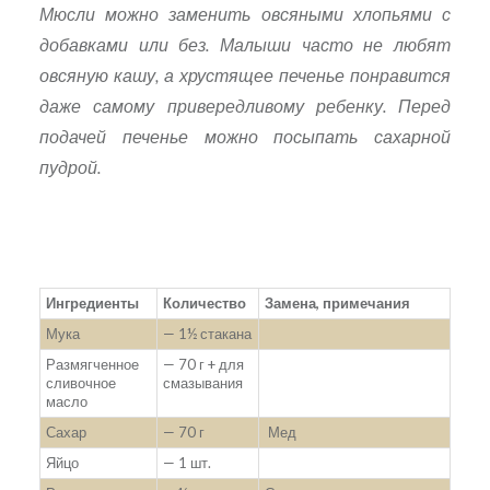
Мюсли можно заменить овсяными хлопьями с
добавками или без. Малыши часто не любят
овсяную кашу, а хрустящее печенье понравится
даже самому привередливому ребенку. Перед
подачей печенье можно посыпать сахарной
пудрой.
Ингредиенты
Количество
Замена, примечания
Мука
— 1½ стакана
Размягченное
— 70 г + для
сливочное
смазывания
масло
Сахар
— 70 г
Мед
Яйцо
— 1 шт.