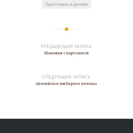
Приготовить в духовке
Навигация
по
ПРЕДЫДУЩАЯ ЗАПИСЬ
записям
Шанежки с картошкой
СЛЕДУЮЩАЯ ЗАПИСЬ
Английское имбирное печенье