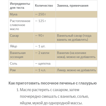
Ингредиенты
Количество
Замена, примечания
для теста
Мука
— 250 г
Растопленное
— 125 г
сливочное
масло
Сахар
— 90 г
Ванильный сахар (тогда
ваниль не добавлять)
Яйцо
— 1 шт.
Ванильная
— 2 капли
Ванилин (на кончике
эссенция
ножа), можно не добавлять
Соль
— щепотка
Ром
— 1 ч.л.
Ликер, можно не добавлять
Как приготовить песочное печенье с глазурью
Масло растереть с сахаром, затем
поочередно смешать с ванилью, солью,
яйцом, мукой до однородной массы.