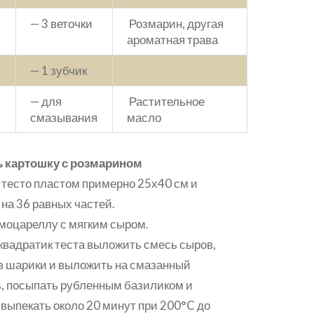
— 3 веточки
Розмарин, другая
ароматная трава
— 1 зубчик
— для
Растительное
смазывания
масло
ь картошку с розмарином
 тесто пластом примерно 25х40 см и
 на 36 равных частей.
моцареллу с мягким сыром.
квадратик теста выложить смесь сыров,
в шарики и выложить на смазанный
, посыпать рубленным базиликом и
 выпекать около 20 минут при 200°C до