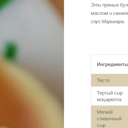
Эти пряные бул
маслом и свеже
соус Маринара.
Ингредиент
Тесто
Тертый сыр
моцарелла
Мягкий
сливочный
сыр