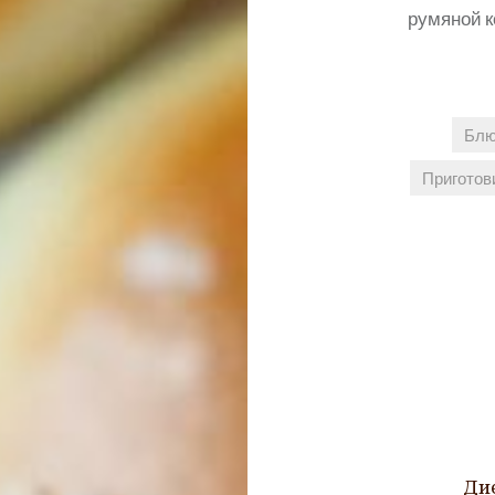
румяной к
Блю
Приготов
Навигация
по
записям
Ди