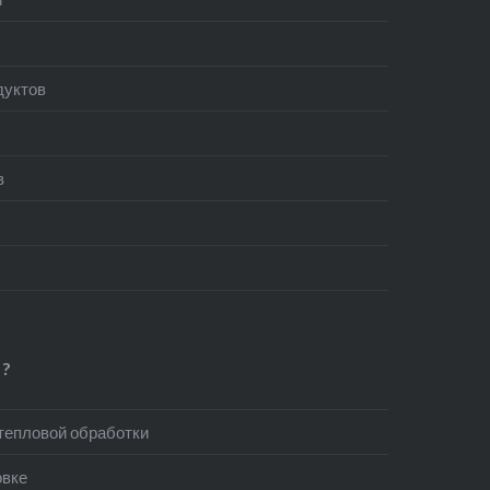
дуктов
в
?
 тепловой обработки
овке