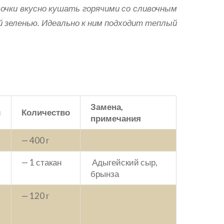
очки вкусно кушать горячими со сливочным
й зеленью. Идеально к ним подходит теплый
Замена,
ы
Количество
примечания
— 400 г
— 1 стакан
Адыгейский сыр,
брынза
— 120 г