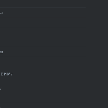
ки
ки
ОВИМ?
у
и