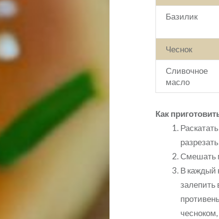
Базилик
Чеснок
Сливочное
масло
Как приготовит
Раскатать
разрезать
Смешать 
В каждый 
залепить 
противень
чесноком,