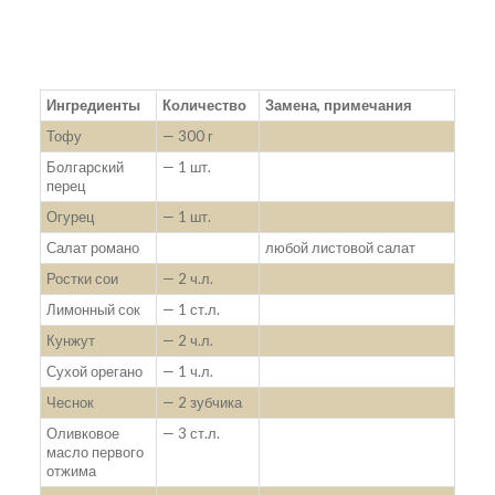
Ингредиенты
Количество
Замена, примечания
Тофу
— 300 г
Болгарский
— 1 шт.
перец
Огурец
— 1 шт.
Салат романо
любой листовой салат
Ростки сои
— 2 ч.л.
Лимонный сок
— 1 ст.л.
Кунжут
— 2 ч.л.
Сухой орегано
— 1 ч.л.
Чеснок
— 2 зубчика
Оливковое
— 3 ст.л.
масло первого
отжима