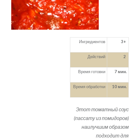
Ингредиентов
3+
Действий
2
Время готовки
7 мин.
Время обработки
10 мин.
Этот томатный соус
(пассату из помидоров)
наилучшим образом
подходит для