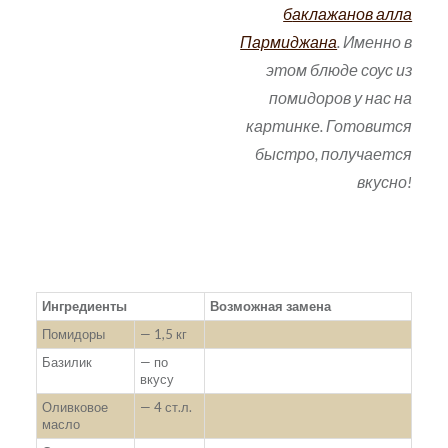
б
аклажанов алла
Пармиджана
. Именно в
этом блюде соус из
помидоров у нас на
картинке. Готовится
быстро, получается
вкусно!
Ингредиенты
Возможная замена
Помидоры
— 1,5 кг
Базилик
— по
вкусу
Оливковое
— 4 ст.л.
масло