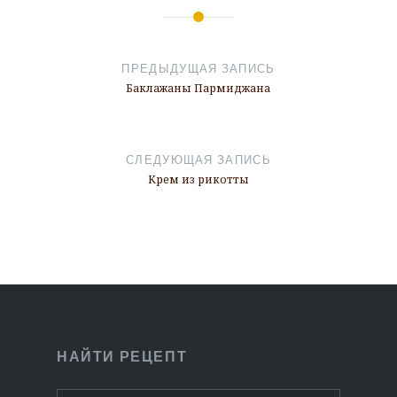
Навигация
по
ПРЕДЫДУЩАЯ ЗАПИСЬ
записям
Баклажаны Пармиджана
СЛЕДУЮЩАЯ ЗАПИСЬ
Крем из рикотты
НАЙТИ РЕЦЕПТ