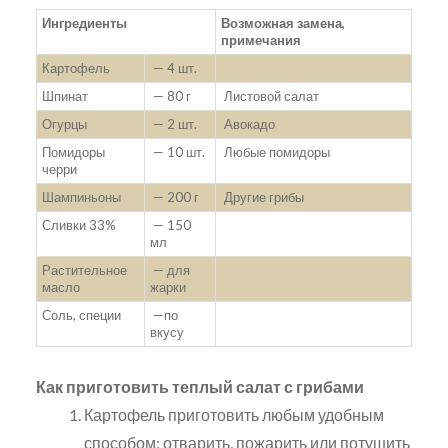
Ингредиенты
Возможная замена,
примечания
Картофель
— 4 шт.
Шпинат
— 80 г
Листовой салат
Огурцы
— 2 шт.
Авокадо
Помидоры
— 10 шт.
Любые помидоры
черри
Шампиньоны
— 200 г
Другие грибы
Сливки 33%
— 150
мл
Растительное
— для
масло
жарки
Соль, специи
—по
вкусу
Как приготовить теплый салат с грибами
Картофель приготовить любым удобным
способом: отварить, пожарить или потушить