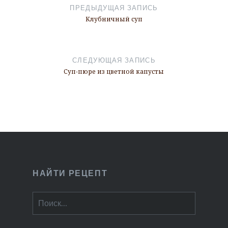
по
ПРЕДЫДУЩАЯ ЗАПИСЬ
записям
Клубничный суп
СЛЕДУЮЩАЯ ЗАПИСЬ
Суп-пюре из цветной капусты
НАЙТИ РЕЦЕПТ
Найти: