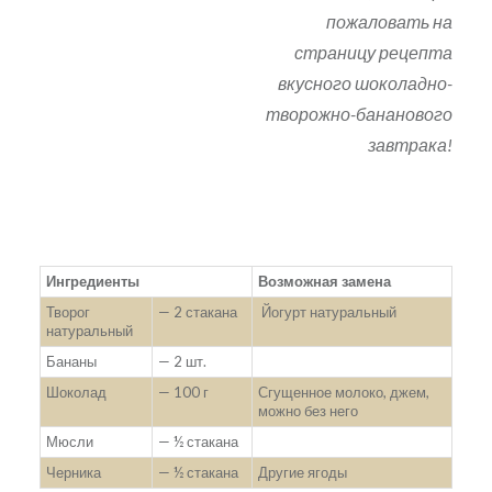
пожаловать на
страницу рецепта
вкусного шоколадно-
творожно-бананового
завтрака!
Ингредиенты
Возможная замена
Творог
— 2 стакана
Йогурт натуральный
натуральный
Бананы
— 2 шт.
Шоколад
— 100 г
Сгущенное молоко, джем,
можно без него
Мюсли
— ½ стакана
Черника
— ½ стакана
Другие ягоды