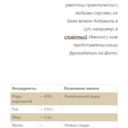
уместны практически с
любыми соусами, их
даже можно добавить в
суп, например, в
сливочный
. Именно с ним
представлены наши
фрикадельки на фото.
Ингредиенты
Возможная замена
Фарш
— 400 г
Любой мясной фарш
индюшачий
Рис
— 150 г
Яйцо
— 1 шт.
Мелко
—
Любые специи