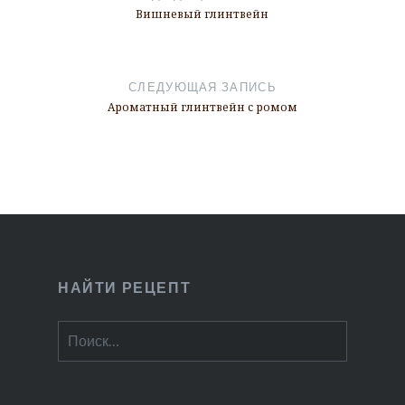
записям
Вишневый глинтвейн
СЛЕДУЮЩАЯ ЗАПИСЬ
Ароматный глинтвейн с ромом
НАЙТИ РЕЦЕПТ
Найти: