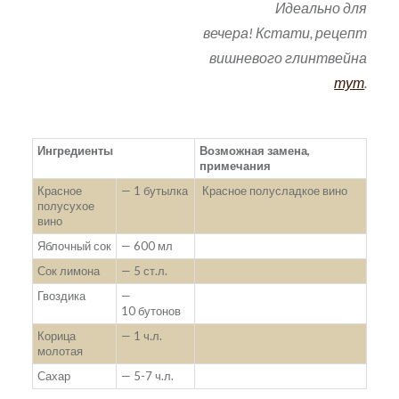
Идеально для
вечера! Кстати, рецепт
вишневого глинтвейна
тут
.
Ингредиенты
Возможная замена,
примечания
Красное
— 1 бутылка
Красное полусладкое вино
полусухое
вино
Яблочный сок
— 600 мл
Сок лимона
— 5 ст.л.
Гвоздика
—
10 бутонов
Корица
— 1 ч.л.
молотая
Сахар
— 5-7 ч.л.