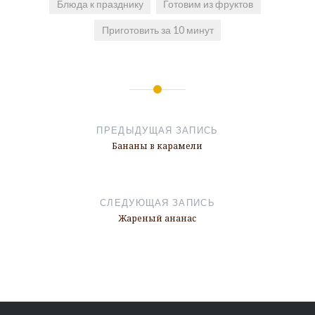
Блюда к празднику
Готовим из фруктов
Приготовить за 10 минут
Навигация
по
ПРЕДЫДУЩАЯ ЗАПИСЬ
записям
Бананы в карамели
СЛЕДУЮЩАЯ ЗАПИСЬ
Жареный ананас