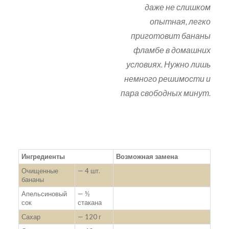
даже не слишком
опытная, легко
приготовит бананы
фламбе в домашних
условиях. Нужно лишь
немного решимости и
пара свободных минут.
Ингредиенты
Возможная замена
Очищенные
— 4 шт.
бананы
Апельсиновый
— ½
сок
стакана
Сахар
— 120 г