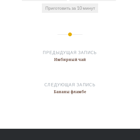
Приготовить за 10 минут
Навигация
по
ПРЕДЫДУЩАЯ ЗАПИСЬ
записям
Имбирный чай
СЛЕДУЮЩАЯ ЗАПИСЬ
Бананы фламбе