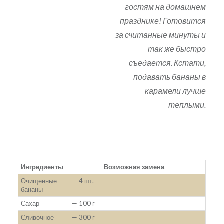
гостям на домашнем
празднике! Готовится
за считанные минуты и
так же быстро
съедается. Кстати,
подавать бананы в
карамели лучше
теплыми.
Ингредиенты
Возможная замена
Очищенные
— 4 шт.
бананы
Сахар
— 100 г
Сливочное
— 300 г