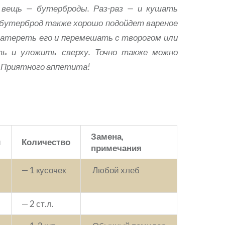
 вещь — бутерброды. Раз-раз — и кушать
 бутерброд также хорошо подойдет вареное
натереть его и перемешать с творогом или
ть и уложить сверху. Точно также можно
. Приятного аппетита!
Замена,
ы
Количество
примечания
— 1 кусочек
Любой хлеб
— 2 ст.л.