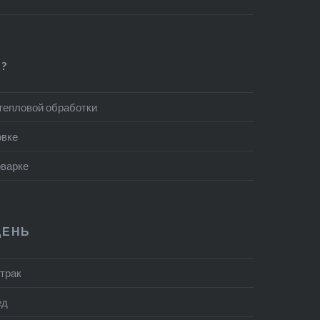
?
 тепловой обработки
овке
оварке
ДЕНЬ
втрак
ед