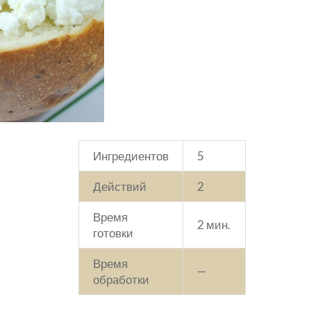
Ингредиентов
5
Действий
2
Время
2 мин.
готовки
Время
—
обработки