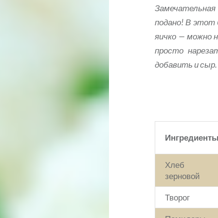
Замечательная
подано! В этот
яичко — можно 
просто нареза
добавить и сыр
Ингредиент
Хлеб
зерновой
Творог