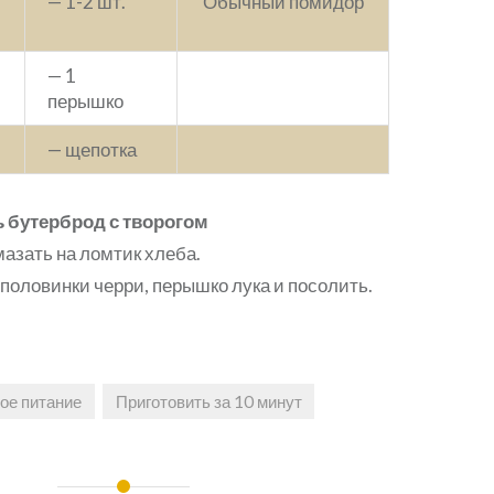
— 1-2 шт.
Обычный помидор
— 1
перышко
— щепотка
ь бутерброд с творогом
мазать на ломтик хлеба.
половинки черри, перышко лука и посолить.
ое питание
Приготовить за 10 минут