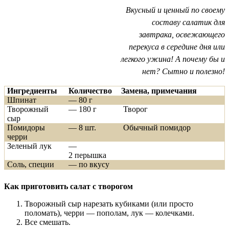
Вкусный и ценный по своему
составу салатик для
завтрака, освежающего
перекуса в середине дня или
легкого ужина! А почему бы и
нет? Сытно и полезно!
Ингредиенты
Количество
Замена, примечания
Шпинат
— 80 г
Творожный
— 180 г
Творог
сыр
Помидоры
— 8 шт.
Обычный помидор
черри
Зеленый лук
—
2 перышка
Соль, специи
— по вкусу
Как приготовить салат с творогом
Творожный сыр нарезать кубиками (или просто
поломать), черри — пополам, лук — колечками.
Все смешать.