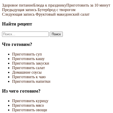
Здоровое питание
Блюда к празднику
Приготовить за 10 минут
Навигация
Предыдущая запись
Бутерброд с творогом
Следующая запись
Фруктовый македонский салат
по
записям
Найти рецепт
Найти:
Что готовим?
Приготовить суп
Приготовить кашу
Приготовить закуски
Приготовить салат
Домашние соусы
Приготовить к чаю
Приготовить напитки
Из чего готовим?
Приготовить курицу
Приготовить мясо
Приготовить овощи