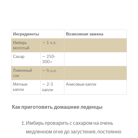
Ингредиенты
Возможная замена
Имбирь
— 1 ч.л.
молотый
Сахар
— 250-
300 г
Лимонный
—
½
ч.л.
сок
Мятные
— 2-3
Анисовые капли
капли
капли
Как приготовить домашние леденцы
Имбирь проварить с сахаром на очень
медленном огне до загустения, постоянно