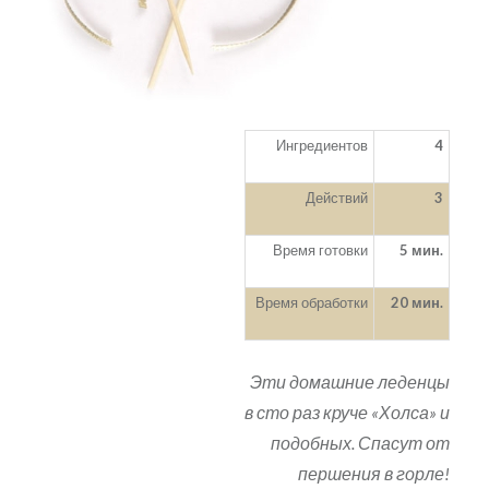
Ингредиентов
4
Действий
3
Время готовки
5 мин.
Время обработки
20 мин.
Эти домашние леденцы
в сто раз круче «Холса» и
подобных. Спасут от
першения в горле!