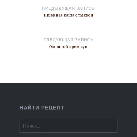
по
ПРЕДЫДУЩАЯ ЗАПИСЬ
записям
Пшенная каша с тыквой
СЛЕДУЮЩАЯ ЗАПИСЬ
Овощной крем-суп
НАЙТИ РЕЦЕПТ
Найти: