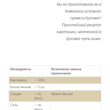
бы не приготовить ее в
домашних условиях
прямо в духовке?
Простейший рецепт
картошки, запеченной в
духовке чуть ниже.
Ингредиенты
Возможная замена,
примечания
Картофель
— 500 г
Белок яичный
— 2 шт.
Специи
— по
Можно без них
вкусу
Соль
— по
вкусу