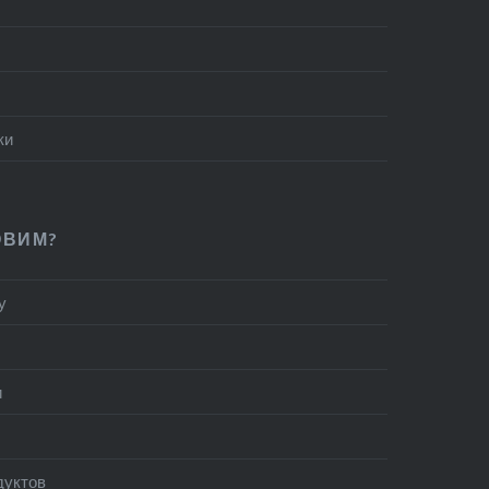
ки
ОВИМ?
у
и
дуктов