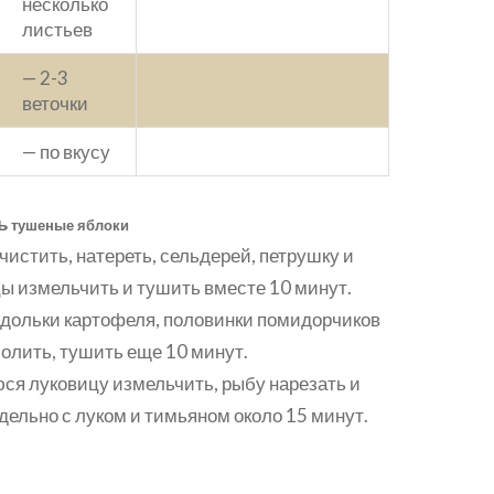
несколько
листьев
— 2-3
веточки
— по вкусу
ть
тушеные яблоки
чистить, натереть, сельдерей, петрушку и
ы измельчить и тушить вместе 10 минут.
дольки картофеля, половинки помидорчиков
солить, тушить еще 10 минут.
я луковицу измельчить, рыбу нарезать и
дельно с луком и тимьяном около 15 минут.