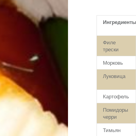
Ингредиент
Филе
трески
Морковь
Луковица
Картофель
Помидоры
черри
Тимьян