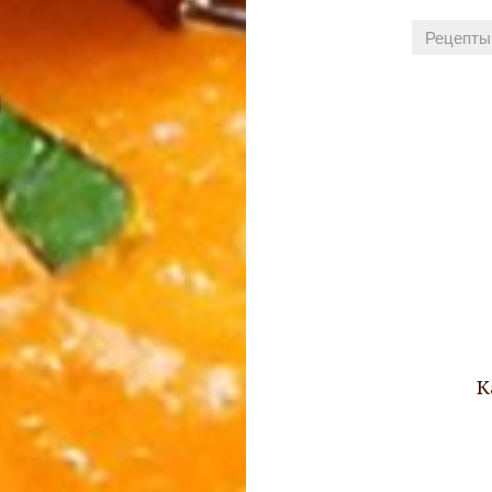
Рецепты 
Навигация
по
записям
К