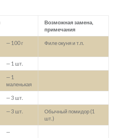
ы
Возможная замена,
примечания
— 100 г
Филе окуня и т.п.
— 1 шт.
— 1
маленькая
— 3 шт.
— 3 шт.
Обычный помидор (1
шт.)
—