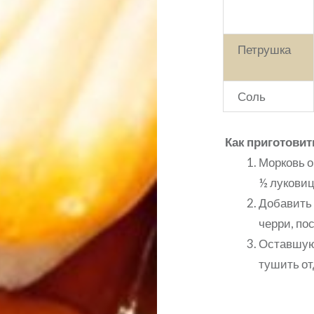
Петрушка
Соль
Как приготови
Морковь о
½ луковиц
Добавить 
черри, по
Оставшуюс
тушить от